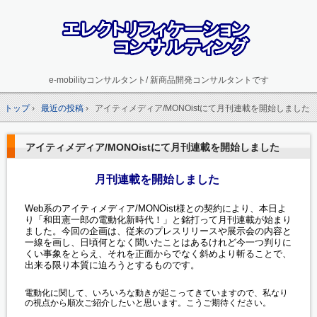
e-mobilityコンサルタント/ 新商品開発コンサルタントです
トップ
›
最近の投稿
›
アイティメディア/MONOistにて月刊連載を開始しました
アイティメディア/MONOistにて月刊連載を開始しました
月刊連載を開始しました
Web系のアイティメディア/MONOist様との契約により、本日よ
り「和田憲一郎の電動化新時代！」と銘打って月刊連載が始まり
ました。今回の企画は、従来のプレスリリースや展示会の内容と
一線を画し、日頃何となく聞いたことはあるけれど今一つ判りに
くい事象をとらえ、それを正面からでなく斜めより斬ることで、
出来る限り本質に迫ろうとするものです。
電動化に関して、いろいろな動きが起こってきていますので、私なり
の視点から順次ご紹介したいと思います。こうご期待ください。