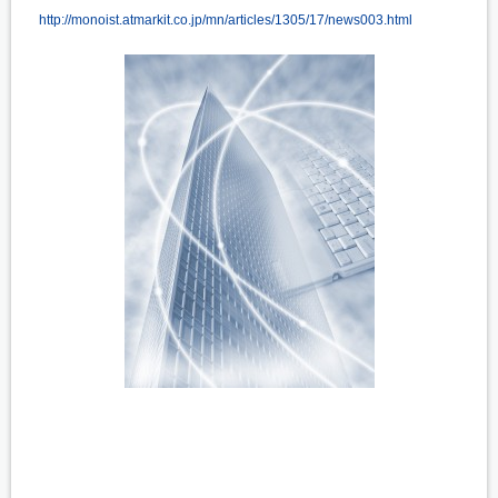
http://monoist.atmarkit.co.jp/mn/articles/1305/17/news003.html