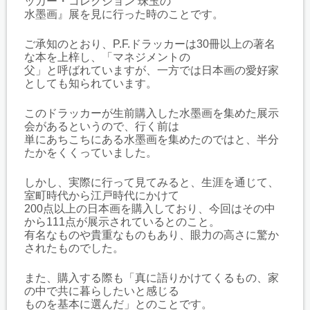
ッカー・コレクション 珠玉の
水墨画』展を見に行った時のことです。
ご承知のとおり、P.F.ドラッカーは30冊以上の著名
な本を上梓し、「マネジメントの
父」と呼ばれていますが、一方では日本画の愛好家
としても知られています。
このドラッカーが生前購入した水墨画を集めた展示
会があるというので、行く前は
単にあちこちにある水墨画を集めたのではと、半分
たかをくくっていました。
しかし、実際に行って見てみると、生涯を通じて、
室町時代から江戸時代にかけて
200点以上の日本画を購入しており、今回はその中
から111点が展示されているとのこと。
有名なものや貴重なものもあり、眼力の高さに驚か
されたものでした。
また、購入する際も「真に語りかけてくるもの、家
の中で共に暮らしたいと感じる
ものを基本に選んだ」とのことです。