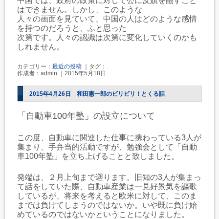
中国では、政府の政策に対して公に反旗を翻すこと
はできません。しかし、このような
人々の画面を見ていて、中国の人はどのような感情
を持つのだろうと、ふと思った
次第です。人々の認識は次第に変化していくのかも
しれません。
カテゴリー：
最近の投稿
｜タグ：
作成者：admin ｜2015年5月18日
2015年4月26日 和田憲一郎のビリビリ！とくる話
「自動車100年塾」の設立について
この度、自動車に関連した仕事に携わっている3人が
集まり、手弁当的活動ですが、
勉強会として「自動
車100年塾」を立ち上げることと致しました。
発端は、２月上旬まで遡ります。旧知の3人が集まっ
て話をしていた際、自動車
産業は一見好景気を謳歌
しているが、将来を考えると欧米に対して、このま
まで
は負けてしまうのではないか。いや既に負け始
めているのではないかという
ことになりました。