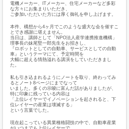
電機メーカー、ITメーカー、住宅メーカーなど多彩
な方々にお集まりいただき、
ご参加いただいた方には厚く御礼を申し上げます。
本件、構想から4ヶ月でこのような盛大な会を催すこ
とでき感謝に堪えません。
当日は、講師として「NPO法人産学連携推進機構」
理事長の妹尾堅一郎先生をお招きし、
『ロボットとしての自動車、サービスとしての自動
車』というテーマにて、予定時間を
大幅に超える情熱溢れる講演をしていただきまし
た。
私も引き込まれるようにノートを取り、終わってみ
るとノート8ページにまでなって
いました。多くの示唆に富んだ話がありましたが、
特に印象に残っている内容は
「上位レイヤーでイノベーションを起されると、下
位レイヤーの産業は壊滅する」
という言葉でした。
現在起こっている異業種格闘技の中で、自動車産業
がいつまでも上位レイヤーで