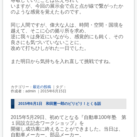
尊敬していたことは伝えられて
いますが、今回の展示会で点と点が線で繋がったか
のような感覚を覚えたものです。
同じ人間ですが、偉大な人は、時間・空間・国境を
越えて、そこに心の拠り所を求め、
逆に我々は身近にいながら、感覚的にも鈍く、その
良さにも気づいていないことに、
改めて打ちひしがれた一日でした。
また明日から気持ちを入れ直して挑戦ですね。
カテゴリー：
最近の投稿
｜タグ：
作成者：admin ｜2015年6月15日
2015年6月1日 和田憲一郎のビリビリ！とくる話
2015年5月29日、初めてとなる『自動車100年塾 第
１回設立記念ワークショップ』を
開催し成功裏に終えることができました。当日は、
自動車メーカー、部品メーカー、