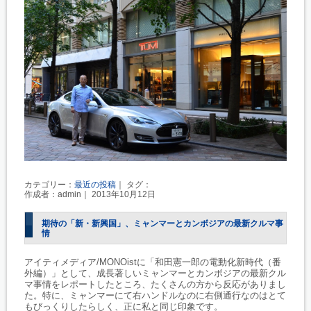
カテゴリー：
最近の投稿
｜ タグ：
作成者：admin｜ 2013年10月12日
期待の「新・新興国」、ミャンマーとカンボジアの最新クルマ事
情
アイティメディア/MONOistに「和田憲一郎の電動化新時代（番
外編）」として、成長著しいミャンマーとカンボジアの最新クル
マ事情をレポートしたところ、たくさんの方から反応がありまし
た。特に、ミャンマーにて右ハンドルなのに右側通行なのはとて
もびっくりしたらしく、正に私と同じ印象です。