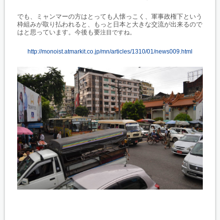
でも、ミャンマーの方はとっても人懐っこく、軍事政権下という
枠組みが取り払われると、もっと日本と大きな交流が出来るので
はと思っています。今後も要
注目ですね。
http://monoist.atmarkit.co.jp/mn/articles/1310/01/news009.html