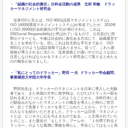
・「組織の社会的責任」分科会活動の成果 北村 和敏 ドラッ
カーマネジメント研究会
従来ISOと言えば、ISO 9001(品質マネジメントシステム)、
ISO 14000(環境マネジメントシステム)が有名でしたが、2010年
にISO 26000(社会的責任の手引)が発行された。これは、
SR(Social Responsibility)と呼ばれているもので、公共並びに民
間セクターとも、今後は社会的に責任ある方法にて、組織運営す
ることを求めている。但しこれは自主的な手引きであり、ISO
9001などのような認証規格ではありません。従って、これら新
規格が導入されるに当たり、従来規格との違いやどのような点に
注意しなければならかをマネジメント研究会にて取りまとめたも
のの報告がありました。
・「私にとってのドラッカー」野田 一夫 ドラッカー学会顧問、
事業構想大学院大学学長
野田先生は、ドラッカーのマネジメントを日本に導入した先駆
者であり、また米国の大学に留学時は、たびたびドラッカー邸を
訪れる友人だったようです。このようなことから、当時日本にま
だ馴染みがなかったマネジメントの概念を導入した時のご苦労
や、近くで直接ドラッカーを見てこられたことから、ドラッカー
の人なりを紹介いただきました。ドラッカーは日頃「マネジメン
トとは、ビジネスに心を与えるものである。」と主張されていた
とのこと。また最近の「もしドラ」ブームや、「１分間で判るド
ラッカー」のような風潮に警鐘を鳴らし、学会としてはもっと高