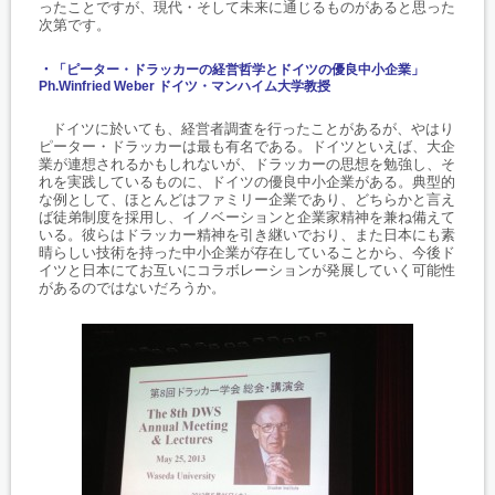
ったことですが、現代・そして未来に通じるものがあると思った
次第です。
・
「ピーター・ドラッカーの経営哲学とドイツの優良中小企業」
Ph.Winfried Weber ドイツ・マンハイム大学教授
ドイツに於いても、経営者調査を行ったことがあるが、やはり
ピーター・ドラッカーは最も有名である。ドイツといえば、大企
業が連想されるかもしれないが、ドラッカーの思想を勉強し、そ
れを実践しているものに、ドイツの優良中小企業がある。典型的
な例として、ほとんどはファミリー企業であり、どちらかと言え
ば徒弟制度を採用し、イノベーションと企業家精神を兼ね備えて
いる。彼らはドラッカー精神を引き継いでおり、また日本にも素
晴らしい技術を持った中小企業が存在していることから、今後ド
イツと日本にてお互いにコラボレーションが発展していく可能性
があるのではないだろうか。