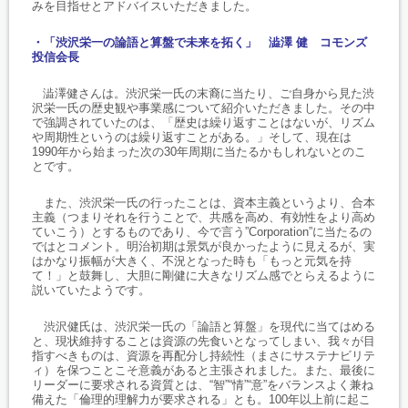
みを目指せとアドバイスいただきました。
・「渋沢栄一の論語と算盤で未来を拓く」 澁澤 健 コモンズ
投信会長
澁澤健さんは。渋沢栄一氏の末裔に当たり、ご自身から見た渋
沢栄一氏の歴史観や事業感について紹介いただきました。その中
で強調されていたのは、「歴史は繰り返すことはないが、リズム
や周期性というのは繰り返すことがある。」そして、現在は
1990年から始まった次の30年周期に当たるかもしれないとのこ
とです。
また、渋沢栄一氏の行ったことは、資本主義というより、合本
主義（つまりそれを行うことで、共感を高め、有効性をより高め
ていこう）とするものであり、今で言う”Corporation”に当たるの
ではとコメント。明治初期は景気が良かったように見えるが、実
はかなり振幅が大きく、不況となった時も「もっと元気を持
て！」と鼓舞し、大胆に剛健に大きなリズム感でとらえるように
説いていたようです。
渋沢健氏は、渋沢栄一氏の「論語と算盤」を現代に当てはめる
と、現状維持することは資源の先食いとなってしまい、我々が目
指すべきものは、資源を再配分し持続性（まさにサステナビリテ
ィ）を保つことこそ意義があると主張されました。また、最後に
リーダーに要求される資質とは、“智”“情”“意”をバランスよく兼ね
備えた「倫理的理解力が要求される」とも。100年以上前に起こ