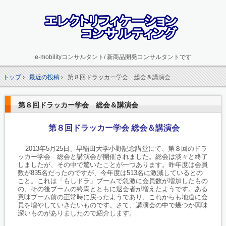
e-mobilityコンサルタント/ 新商品開発コンサルタントです
トップ
›
最近の投稿
›
第８回ドラッカー学会 総会＆講演会
第８回ドラッカー学会 総会＆講演会
第８回ドラッカー学会 総会＆講演会
2013年5月25日、早稲田大学小野記念講堂にて、第８回のドラ
ッカー学会 総会と講演会が開催されました。総会は淡々と終了
しましたが、その中で驚いたことが一つあります。昨年度は会員
数が835名だったのですが、今年度は513名に激減しているとの
こと。これは「もしドラ」ブームで急激に会員数が増加したもの
の、その後ブームの終焉とともに退会者が増えたようです。ある
意味ブーム前の正常時に戻ったようであり、これからも地道に会
員を増やしていきたいものです。さて、講演会の中で幾つか興味
深いものがありましたので紹介します。